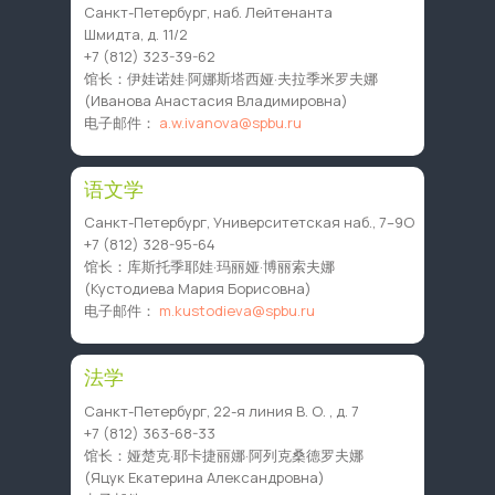
Санкт-Петербург, наб. Лейтенанта
Шмидта, д. 11/2
+7 (812) 323-39-62
馆长：伊娃诺娃·阿娜斯塔西娅·夫拉季米罗夫娜
(Иванова Анастасия Владимировна)
电子邮件：
a.w.ivanova@spbu.ru
语文学
Санкт-Петербург, Университетская наб., 7–9О
+7 (812) 328-95-64
馆长：库斯托季耶娃·玛丽娅·博丽索夫娜
(Кустодиева Мария Борисовна)
电子邮件：
m.kustodieva@spbu.ru
法学
Санкт-Петербург, 22-я линия В. О. , д. 7
+7 (812) 363-68-33
馆长：娅楚克·耶卡捷丽娜·阿列克桑德罗夫娜
(Яцук Екатерина Александровна)