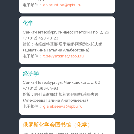
电子邮件：
a.varustina@spbu.ru
物理学
化学
Санкт-Петербург, Ульяновская ул., д. 3
Санкт-Петербург, Университетский пр., д. 26
+7 (812) 428-43-26
+7 (812) 428-40-23
馆长：克拉尤希娜·玛丽娜·奥列戈夫娜 (Краюхина
馆长：杰维娅特基娜·塔季娅娜·阿莉别尔托夫娜
Марина Олеговна)
(Девяткина Татьяна Альбертовна)
电子邮件：
m.kraukhina@spbu.ru
电子邮件：
t.devyatkina@spbu.ru
经济学
Санкт-Петербург, ул. Чайковского, д. 62
+7 (812) 363-64-93
馆长：阿列克谢耶娃·加莉娜·阿娜托莉耶夫娜
(Алексеева Галина Анатольевна)
电子邮件：
g.alekseeva@spbu.ru
俄罗斯化学会图书馆（化学）