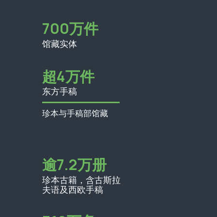
700
万件
馆藏实体
超4万件
东方手稿
珍本与手稿部馆藏
逾7.2万册
珍本古籍，含古斯拉
夫语及西欧手稿