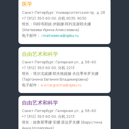
医学
Санкт-Петербург, Университетский пр., д. 28
+7 (812) 363-60-00
, 分机 9035, 9030
馆长：玛特韦耶娃·伊丽娜·阿列克谢耶夫娜
(Матвеева Ирина Алексеевна)
电子邮件：
i.matweeva@spbu.ru
自由艺术和科学
Санкт-Петербург, Галерная ул., д. 58–60
+7 (812) 363-60-00
, 分机 2213
馆长：塔尔戈妮娜·耶夫格妮娅·夫拉季米罗夫娜
(Таргонина Евгения Владимировна)
电子邮件：
e.w.targonina@spbu.ru
自由艺术和科学
Санкт-Петербург, Галерная ул., д. 58–60
+7 (812) 363-60-00
, 分机 2213
馆长：娃鲁斯季娜·安娜·诺达罗夫娜 (Варустина
Анна Нодаровна)