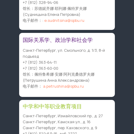
+7 (812) 328-94-06
馆长：苏德妮齐娜·耶列娜·佩特罗夫娜
(Судницына Елена Петровна)
电子邮件：:
e.sudnitsina@spbu.ru
国际关系学、政治学和社会学
Санкт-Петербург, ул. Смольного, д. 1/3, 8-й
подъезд
+7 (812) 363-64-11
+7 (812) 363-60-00
馆长：佩特鲁希娜·安娜·阿列克桑德罗夫娜
(Петрушина Анна Александровна)
电子邮件：
a.petrushina@spbu.ru
中学和中等职业教育项目
Санкт-Петербург, Измайловский пр., д. 27
Санкт-Петербург, Камская ул., д. 16
Санкт-Петербург, пер. Каховского, д. 9
+7 (812) 322-53-15
, доб. 2727