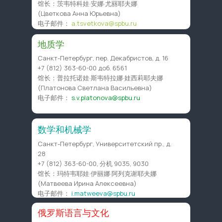
馆长：茨韦特科娃·安娜·尤丽耶夫娜
(Цветкова Анна Юрьевна)
电子邮件：
a.tsvetkova@spbu.ru
地质学
Санкт-Петербург, пер. Декабристов, д. 16
+7 (812) 363-60-00
доб. 6561
馆长：普拉托诺娃·斯韦特拉娜·娃西莉耶夫娜
(Платонова Светлана Васильевна)
电子邮件：
s.v.platonova@spbu.ru
数学和机械学
Санкт-Петербург, Университетский пр., д.
28
+7 (812) 363-60-00
, 分机 9035, 9030
馆长：玛特韦耶娃·伊丽娜·阿列克谢耶夫娜
(Матвеева Ирина Алексеевна)
电子邮件：
i.matweeva@spbu.ru
俄罗斯语言与文化