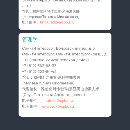
Санкт-Петербург, Университетская наб., д. 7-9
лит. Ц
馆长：妮库拉泽·塔季娅娜·米海洛夫娜
(Никурадзе Татьяна Михайловна)
电子邮件：
t.nikuradze@spbu.ru
管理学
Санкт-Петербург, Волховский пер., д. 3
Санкт-Петербург, Санкт-Петербургское ш., д.
109 (кампус «Михайловская дача»)
+7 (812) 363-68-33
+7 (812) 323-84-43
馆长：穆列娃·尤丽亚·尼科拉耶夫娜
(Мулева Юлия Николаевна)
代理馆长：雅楚克·叶卡捷琳娜·亚历山德罗夫娜
(Яцук Екатерина Александровна)
电子邮件：
j.muleva@spbu.ru
电子邮件：
e.yatsuk@spbu.ru