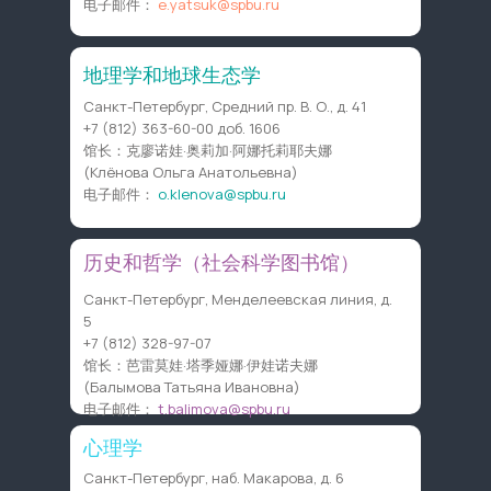
电子邮件：
e.yatsuk@spbu.ru
地理学和地球生态学
Санкт-Петербург, Средний пр. В. О., д. 41
+7 (812) 363-60-00
доб. 1606
馆长：克廖诺娃·奥莉加·阿娜托莉耶夫娜
(Клёнова Ольга Анатольевна)
电子邮件：
o.klenova@spbu.ru
历史和哲学（社会科学图书馆）
Санкт-Петербург, Менделеевская линия, д.
5
+7 (812) 328-97-07
馆长：芭雷莫娃·塔季娅娜·伊娃诺夫娜
(Балымова Татьяна Ивановна)
电子邮件：
t.balimova@spbu.ru
心理学
Санкт-Петербург, наб. Макарова, д. 6