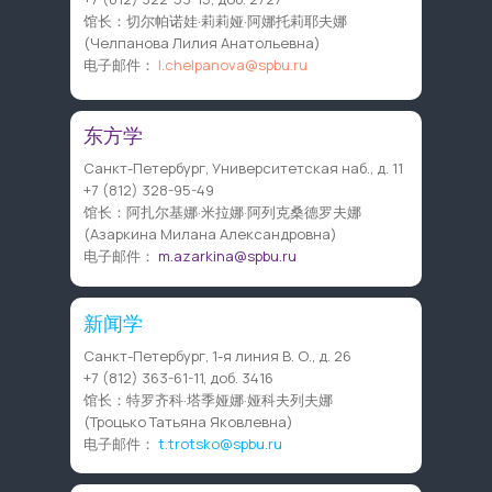
馆长：切尔帕诺娃·莉莉娅·阿娜托莉耶夫娜
(Челпанова Лилия Анатольевна)
电子邮件：
l.chelpanova@spbu.ru
东方学
Санкт-Петербург, Университетская наб., д. 11
+7 (812) 328-95-49
馆长：阿扎尔基娜·米拉娜·阿列克桑德罗夫娜
(Азаркина Милана Александровна)
电子邮件：
m.azarkina@spbu.ru
新闻学
Санкт-Петербург, 1-я линия В. О., д. 26
+7 (812) 363-61-11
, доб. 3416
馆长：特罗齐科·塔季娅娜·娅科夫列夫娜
(Троцько Татьяна Яковлевна)
电子邮件：
t.trotsko@spbu.ru